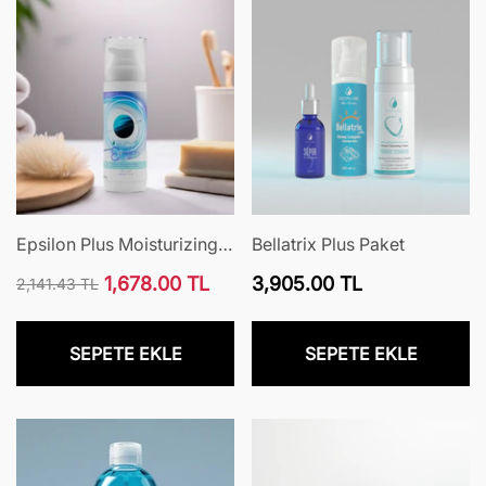
Epsilon Plus Moisturizing
Bellatrix Plus Paket
Care Cream
Normal
1,678.00 TL
3,905.00 TL
2,141.43 TL
Normal
İndirimli
fiyat
fiyat
fiyat
SEPETE EKLE
SEPETE EKLE