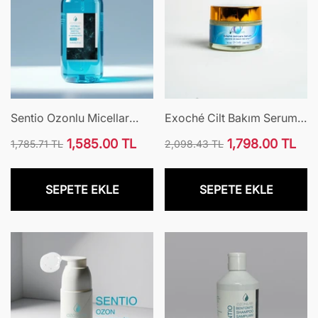
Sentio Ozonlu Micellar
Exoché Cilt Bakım Serumu
Makyaj Temizleyici Ve
Jar
1,585.00 TL
1,798.00 TL
1,785.71 TL
2,098.43 TL
Bakım Suyu
Normal
İndirimli
Normal
İndirimli
fiyat
fiyat
fiyat
fiyat
SEPETE EKLE
SEPETE EKLE