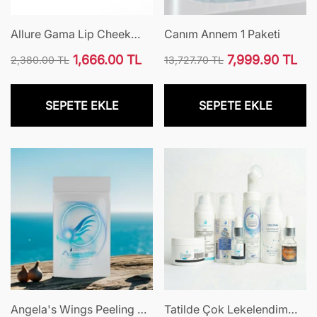
Allure Gama Lip Cheek
Canım Annem 1 Paketi
Eye
1,666.00 TL
7,999.90 TL
2,380.00 TL
13,727.70 TL
Normal
İndirimli
Normal
İndirimli
fiyat
fiyat
fiyat
fiyat
SEPETE EKLE
SEPETE EKLE
Angela's Wings Peeling &
Tatilde Çok Lekelendim