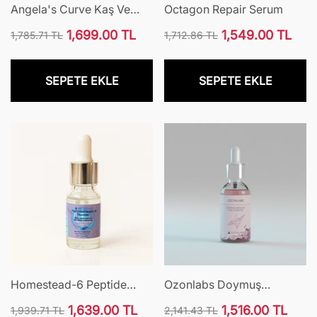
Angela's Curve Kaş Ve
Octagon Repair Serum
Kirpik Serumu
1,699.00 TL
1,549.00 TL
1,785.71 TL
1,712.86 TL
Normal
İndirimli
Normal
İndirimli
fiyat
fiyat
fiyat
fiyat
SEPETE EKLE
SEPETE EKLE
Homestead-6 Peptide
Ozonlabs Doymuş
Serum
Himalaya Tuzu Çözeltisi
1,639.00 TL
1,516.00 TL
1,939.71 TL
2,141.43 TL