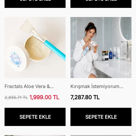
Fractals Aloe Vera &
Kırışmak İstemiyorum
Mineral Maske
Paketi
Normal
1,999.00 TL
7,287.80 TL
2,855.71 TL
Normal
İndirimli
fiyat
fiyat
fiyat
SEPETE EKLE
SEPETE EKLE