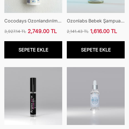
t
Normal fiyat
İndirimli fiyat
Normal fiyat
İndirim
Cocodays Ozonlandırılmış
Ozonlabs Bebek Şampuanı
Hindistan Cevizi
250ml
2,749.00 TL
1,616.00 TL
3,927.14 TL
2,141.43 TL
Kompleksi
Normal
İndirimli
Normal
İndirimli
fiyat
fiyat
fiyat
fiyat
SEPETE EKLE
SEPETE EKLE