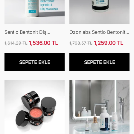
Sentio Bentonit Diş
Ozonlabs Sentio Bentonit
Macunu
Şampuanı
1,536.00 TL
1,259.00 TL
1,614.29 TL
1,798.57 TL
Normal
İndirimli
Normal
İndirimli
fiyat
fiyat
fiyat
fiyat
SEPETE EKLE
SEPETE EKLE