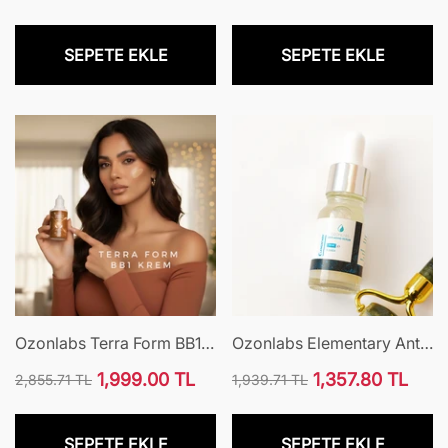
30ml
Normal
İndirimli
Normal
İndirimli
fiyat
fiyat
fiyat
fiyat
SEPETE EKLE
SEPETE EKLE
Ozonlabs Terra Form BB1
Ozonlabs Elementary Anti-
Krem
Aging Serum
1,999.00 TL
1,357.80 TL
2,855.71 TL
1,939.71 TL
Normal
İndirimli
Normal
İndirimli
fiyat
fiyat
fiyat
fiyat
SEPETE EKLE
SEPETE EKLE