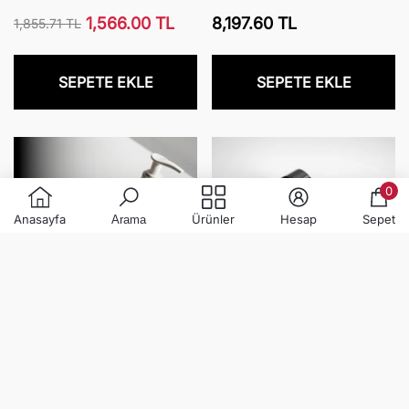
Body Scrub
Seti
Normal
1,566.00 TL
8,197.60 TL
1,855.71 TL
Normal
İndirimli
fiyat
fiyat
fiyat
SEPETE EKLE
SEPETE EKLE
0
0
Anasayfa
Ürünler
Hesap
Sepet
Arama
ürü
Sentio Duş Jeli
Allure Pink Lip Cheek Eye
1,619.00 TL
1,666.00 TL
1,784.29 TL
2,380.00 TL
Normal
İndirimli
Normal
İndirimli