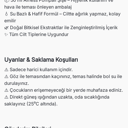
📦 50 ml Airless Pompalı Şişe – Hijyenik kullanım ve
hava ile teması önleyen ambalaj
💧 Su Bazlı & Hafif Formül – Ciltte ağırlık yapmaz, kolay
emilir
🌿 Doğal Bitkisel Ekstraktlar ile Zenginleştirilmiş İçerik
✨ Tüm Cilt Tiplerine Uygundur
Uyarılar & Saklama Koşulları
⚠️ Sadece harici kullanım içindir.
⚠️ Göz ile temasından kaçınınız, temas halinde bol su ile
durulayınız.
⚠️ Çocukların erişemeyeceği bir yerde muhafaza ediniz.
⚠️ Direkt güneş ışığından uzakta, oda sıcaklığında
saklayınız (25⁰C altında).