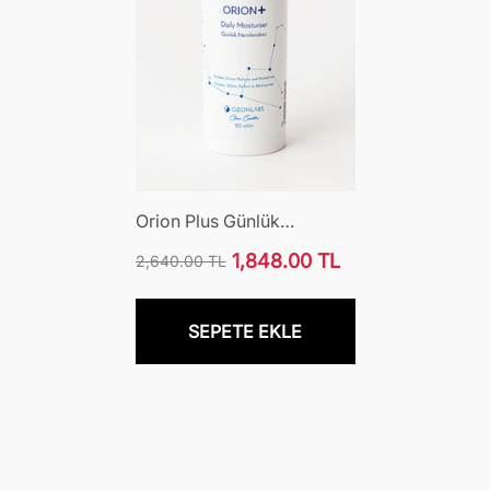
Orion Plus Günlük
Nemlendirici 50ml
1,848.00 TL
2,640.00 TL
Normal
İndirimli
fiyat
fiyat
SEPETE EKLE