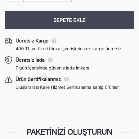
Günlük
Günlük
t
Normal fiyat
İndirimli fiyat
Normal fiyat
İndirim
Nemlendirici
Nemlendirici
50ml
50ml
için
için
SEPETE EKLE
adedi
adedi
azaltın
artırın
Ücretsiz Kargo
400 TL ve üzeri tüm alışverişlerinizde kargo ücretsiz
Ücretsiz İade
7 gün içerisinde güvenle iade imkanı
Ürün Sertifikalarımız
Uluslararası Kalie Hizmet Sertikalarına sahip ürünler
PAKETINIZI OLUŞTURUN