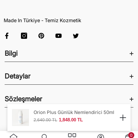
Made In Türkiye - Temiz Kozmetik
Bilgi
Blog
Detaylar
Fason Kozmetik
Kalite Belgeleri
Anasayfa
Sözleşmeler
Temiz Kozmetik
Hakkında
Orion Plus Günlük Nemlendirici 50ml
3 Al 2 Öde
Kariyer
Geri Ödeme Politikası
1,848.00 TL
2,640.00 TL
© 2026,
Ozonlabs
.
Tüm Hakları Saklıdır.
Koleksiyonlar
Gizlilik Ve Çerez Politikası
0