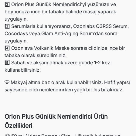
gönderilmelidir. Orijinal kutu üzerine kargo etiketi
2️⃣ Orion Plus Günlük Nemlendirici’yi yüzünüze ve
yapıştırılmış ve kargo koli bandı ile bantlanmış
boynunuza ince bir tabaka halinde masaj yaparak
ürünler kabul edilmez. Ürün, teslim alındığı haliyle
uygulayın.
iade edilmelidir.
3️⃣ Serumlarla kullanıyorsanız, Ozonlabs O3RSS Serum,
Cocodays veya Glam Anti-Aging Serum’dan sonra
Kullanılmış, orijinal kutusu / ambalajı açılmış ve
uygulayın.
tekrar satılabilirlik özelliğini kaybetmiş, başka bir
4️⃣ Ozonlava Volkanik Maske sonrası cildinize ince bir
müşteri tarafından satın alınamayacak durumda olan
tabaka olarak sürebilirsiniz.
ürünlerin iadesi kabul edilememektedir.
5️⃣ Sabah ve akşam olmak üzere günde 1-2 kez
kullanabilirsiniz.
İade edeceğim ürün için kargo ücreti ödeyecek
💡 Makyaj altına baz olarak kullanabilirsiniz. Hafif yapısı
miyim?
sayesinde cildi nemlendirirken yağlı bir his bırakmaz.
Ürün / ürünlerden kaynaklanan herhangi bir
kusurdan dolayı yapacağınız iadelerde kargo
ücreti Ozonlabs tarafından ödenmekte olup
Orion Plus Günlük Nemlendirici Ürün
gönderimin Sürat Kargo ile yapılması
gerekmektedir. Eğer ürün / ürünlerden kaynaklanan
Özellikleri
bir kusur yoksa gönderi ücreti alıcıya aittir.