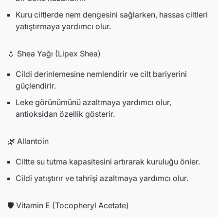
Kuru ciltlerde nem dengesini sağlarken, hassas ciltleri
Ücretsiz İade
yatıştırmaya yardımcı olur.
Sitemizde aldığınız ürünleri kullanmamış olmak
💧 Shea Yağı (Lipex Shea)
koşulu ile 7 gün içerisinde güvenle iade edebilirsiniz.
Cildi derinlemesine nemlendirir ve cilt bariyerini
İade koşulları çerçevesinde, siparişinizi size ulaştığı
güçlendirir.
günden itibaren 7 gün içerisinde Sürat Kargo ile
Leke görünümünü azaltmaya yardımcı olur,
Ozonlabs'a ait faturası ile birlikte gönderebilirsiniz.
antioksidan özellik gösterir.
Bu işlem öncesinde "info@ozonlabs.com" e-posta
adresinden tarafımıza bilgi vermenizi rica ederiz.
🌿 Allantoin
İade Koşulları
Ciltte su tutma kapasitesini artırarak kuruluğu önler.
İade etmek istediğiniz ürünü eksiksiz, kullanılmamış,
Cildi yatıştırır ve tahrişi azaltmaya yardımcı olur.
ambalajı açılmamış ve hasar görmemiş
şekilde Ozonlabs adresine göndermelisiniz.
🛡️ Vitamin E (Tocopheryl Acetate)
Ürünü iade etmeden önce Ozonlabs Türkiye ekibi ile