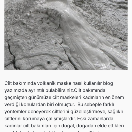
nlabs
Ozonlabs
Cilt bakımında volkanik maske nasıl kullanılır blog
p Cheek Eye
Angela's Curve Kaş Ve Kirpik
Angela
yazımızda ayrıntılı
bulabilirsiniz.
Cilt bakımında
Serumu
geçmişten günümüze cilt maskeleri kadınların en önem
666.00 TL
1,699.00 TL
1,785.71 TL
42,851.
verdiği konulardan biri olmuştur.
Bu sebeple farklı
dirimli fiyat
Normal fiyat
İndirimli fiyat
Normal
yöntemler deneyerek ciltlerini güzelleştirmeye, sağlıklı
ciltlerini korumaya çalışmışlardır. Eski zamanlarda
kadınlar cilt bakımları için doğal, doğadan elde ettikleri