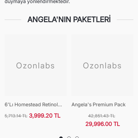
duymaya yönlendirmektedir.
ANGELA'NIN PAKETLERI
Ozonlabs
Ozonlabs
6'lı Homestead Retinol
Angela's Premium Pack
R0.05% Cilt Bakım Serumu
3,999.20 TL
5,713.14 TL
42,851.43 TL
Normal
İndirimli
Normal
İndirimli
29,996.00 TL
fiyat
fiyat
fiyat
fiyat