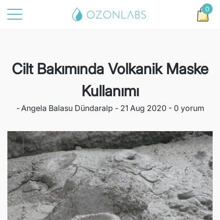
0
at
t
0
ürü
Cilt Bakımında Volkanik Maske
Kullanımı
-
Angela Balasu Dündaralp
21 Aug 2020
0 yorum