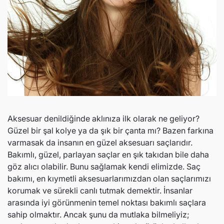
Ozonlabs
Ozonl
Aksesuar denildiğinde aklınıza ilk olarak ne geliyor?
Güzel bir şal kolye ya da şık bir çanta mı? Bazen farkına
varmasak da insanın en güzel aksesuarı saçlarıdır.
Bakımlı, güzel, parlayan saçlar en şık takıdan bile daha
göz alıcı olabilir. Bunu sağlamak kendi elimizde. Saç
bakımı, en kıymetli aksesuarlarımızdan olan saçlarımızı
korumak ve sürekli canlı tutmak demektir. İnsanlar
ye
arasında iyi görünmenin temel noktası bakımlı saçlara
Allure Pink Lip Cheek Eye
Angela's Curve Ka
sahip olmaktır. Ancak şunu da mutlaka bilmeliyiz;
Serumu
1,666.00 TL
1,699.
2,380.00 TL
1,785.71 TL