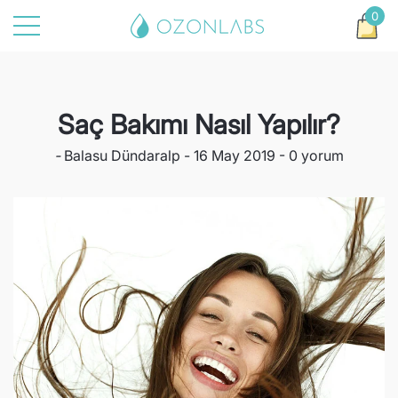
0
at
t
0
ürü
Saç Bakımı Nasıl Yapılır?
-
Balasu Dündaralp
16 May 2019
0 yorum