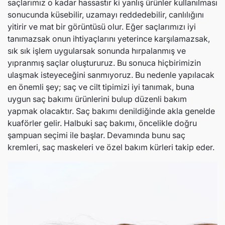
saçlarımız o kadar hassastır ki yanlış ürünler kullanılması
t
Normal fiyat
İndirimli fiyat
Normal fiyat
İndirim
sonucunda küsebilir, uzamayı reddedebilir, canlılığını
yitirir ve mat bir görüntüsü olur. Eğer saçlarımızı iyi
tanımazsak onun ihtiyaçlarını yeterince karşılamazsak,
sık sık işlem uygularsak sonunda hırpalanmış ve
yıpranmış saçlar oluştururuz. Bu sonuca hiçbirimizin
ulaşmak isteyeceğini sanmıyoruz. Bu nedenle yapılacak
en önemli şey; saç ve cilt tipimizi iyi tanımak, buna
uygun saç bakımı ürünlerini bulup düzenli bakım
yapmak olacaktır. Saç bakımı denildiğinde akla genelde
kuaförler gelir. Halbuki saç bakımı, öncelikle doğru
şampuan seçimi ile başlar. Devamında bunu saç
kremleri, saç maskeleri ve özel bakım kürleri takip eder.