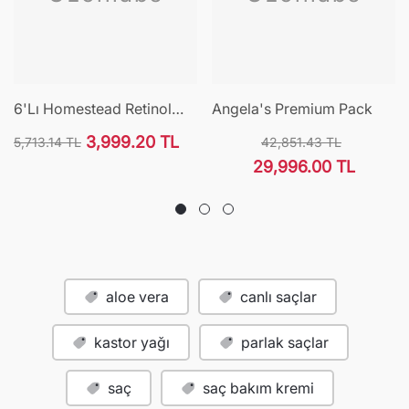
6'lı Homestead Retinol
Angela's Premium Pack
R0.05% Cilt Bakım Serumu
3,999.20 TL
5,713.14 TL
42,851.43 TL
Normal
İndirimli
Normal
İndirimli
29,996.00 TL
fiyat
fiyat
fiyat
fiyat
aloe vera
canlı saçlar
kastor yağı
parlak saçlar
saç
saç bakım kremi