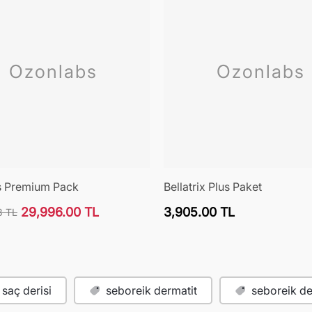
Ozonlabs
Ozonlabs
s Premium Pack
Bellatrix Plus Paket
Normal
29,996.00 TL
3,905.00 TL
3 TL
İndirimli
fiyat
fiyat
saç derisi
seboreik dermatit
seboreik de