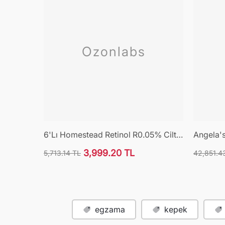
Ozonlabs
6'lı Homestead Retinol R0.05% Cilt
Angela'
Bakım Serumu
3,999.20 TL
5,713.14 TL
42,851.4
Normal
İndirimli
Normal
fiyat
fiyat
fiyat
egzama
kepek