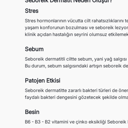
Seboreik Dermatit Neden Oluşur?
Stres
Stres hormonlarının vücutta cilt rahatsızlıklarını
yaşam konforunun bozulması ve seboreik lezyonl
klinik açıdan hastalığın seyrini olumsuz etkilemek
Sebum
Seboreik dermatitli ciltte sebum, yani yağ salgıs
Bu durum, sebum salgısındaki artışın seboreik de
Patojen Etkisi
Seboreik dermatitte zararlı bakteri türleri de öne
faydalı bakteri dengesini gözetecek şekilde olmal
Besin
B6 - B3 - B2 vitamini ve çinko eksikliği Seboreik