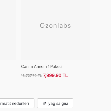
Ozonlabs
Canım Annem 1 Paketi
7,999.90 TL
13,727.70 TL
Normal
İndirimli
fiyat
fiyat
rmatit nedenleri
yağ salgısı