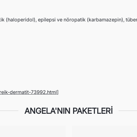
kotik (haloperidol), epilepsi ve nöropatik (karbamazepin), tüb
oreik-dermatit-73992.html
]
ANGELA'NIN PAKETLERI