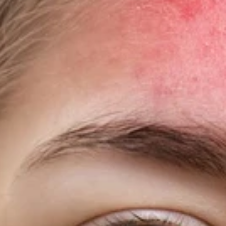
Ozonlabs
k
Angela's Premium Pack
29,996.00 TL
42,851.43 TL
Normal fiyat
İndirimli fiyat