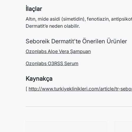
İlaçlar
Altın, mide asidi (simetidin), fenotiazin, antipsi
Dermatit’e neden olabilir.
Seboreik Dermatit'te Önerilen Ürünler
Ozonlabs Aloe Vera Şampuan
Ozonlabs O3RSS Serum
Kaynakça
[
http://www.turkiyeklinikleri.com/article/tr-seb