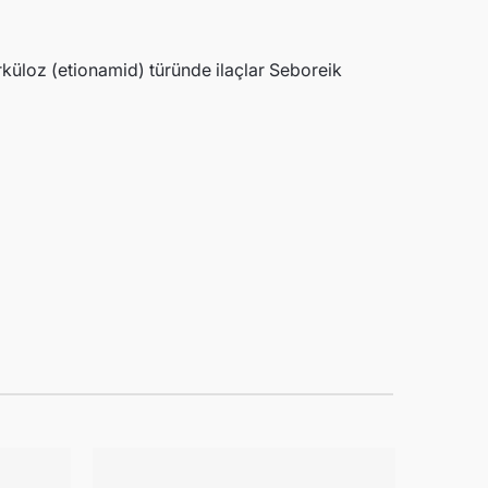
erküloz (etionamid) türünde ilaçlar Seboreik