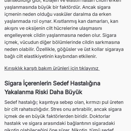
bahsedildiği gibi; kolajen ve elastin hasarı cildin erken
yaşlanmasında büyük bir faktördür. Ancak sigara
içmenin neden olduğu vasküler daralma da erken
yaşlanmada rol oynar. Kısıtlanmış kan damarları, kan
akışını ve oksijenin cilt hücrelerine ulaşmasını
engelleyerek cildin yaşlanmasına neden olur. Sigara
içmek, vücudun diğer bölümlerinde cildin sarkmasına
neden olabilir. Özellikle, göğüsler ve üst kollar sigaraya
bağlı cilt elastikiyetinin kaybından etkilenir.
Kırışıklık karşıtı bakım ürünleri için tıklayınız
Sigara İçerenlerin Sedef Hastalığına
Yakalanma Riski Daha Büyük
Sedef hastalığı; kaşıntıya sebep olan, kırmızı pul üreten
bir cilt rahatsızlığıdır. Stres onu artırabilir, ancak sigara
içmek de en büyük faktörlerden biridir. Doktorlar
hastalık ve sigara arasındaki bağlantının sigaradaki
nikotin olabileceğini öne sürer. Nikotin, tümü sedef