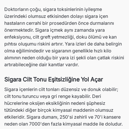
Doktorların çoğu, sigara toksinlerinin iyileşme
üzerindeki olumsuz etkisinden dolayı sigara içen
hastaların cerrahi bir prosedürden önce durmalarını
önermektedir. Sigara içmek aynı zamanda yara
enfeksiyonu, cilt greft yetmezliği, doku ölümü ve kan
pıhtısı oluşumu riskini artırır. Yara izleri de daha belirgin
olma eğilimindedir ve sigaranın genellikle hızlı kilo
alımının neden olduğu bir yara izi şekli olan çatlak riskini
artırabileceğine dair kanıtlar vardır.
Sigara Cilt Tonu Eşitsizliğine Yol Açar
Sigara içenlerin cilt tonları düzensiz ve donuk olabilir;
cilt tonu turuncu veya gri renge kayabilir. Deri
hücrelerine oksijen eksikliğinin nedeni şüphesiz
tütündeki diğer birçok kimyasal maddenin olumsuz
etkileridir. Sigara dumanı, 250'si zehirli ve 70'i kansere
neden olan 7000'den fazla kimyasal madde ile doludur.