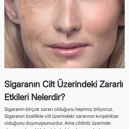
Ozonlabs
Ozonl
Sigaranın Cilt Üzerindeki Zararlı
Etkileri Nelerdir?
Sigaranın birçok zararı olduğunu hepimiz biliyoruz.
Sigaranın özellikle cilt üzerindeki zararının kırışıklıklar
ye
Allure Pink Lip Cheek Eye
Angela's Curve Ka
olduğunu duymuşsunuzdur. Ama cildiniz üzerinde
Serumu
1,666.00 TL
1,699.
2,380.00 TL
1,785.71 TL