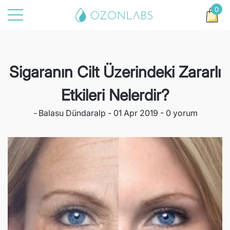
0
at
t
0
ürü
Sigaranın Cilt Üzerindeki Zararlı
Etkileri Nelerdir?
-
Balasu Dündaralp
01 Apr 2019
0 yorum