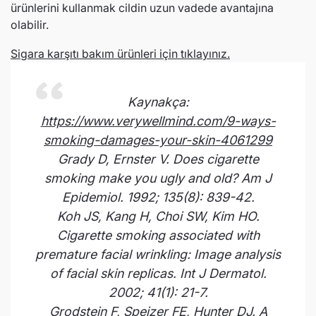
ürünlerini kullanmak cildin uzun vadede avantajına
olabilir.
Sigara karşıtı bakım ürünleri için tıklayınız.
Kaynakça:
https://www.verywellmind.com/9-ways-
smoking-damages-your-skin-4061299
Grady D, Ernster V. Does cigarette
smoking make you ugly and old? Am J
Epidemiol. 1992; 135(8): 839-42.
Koh JS, Kang H, Choi SW, Kim HO.
Cigarette smoking associated with
premature facial wrinkling: Image analysis
of facial skin replicas. Int J Dermatol.
2002; 41(1): 21-7.
Grodstein F, Speizer FE, Hunter DJ. A