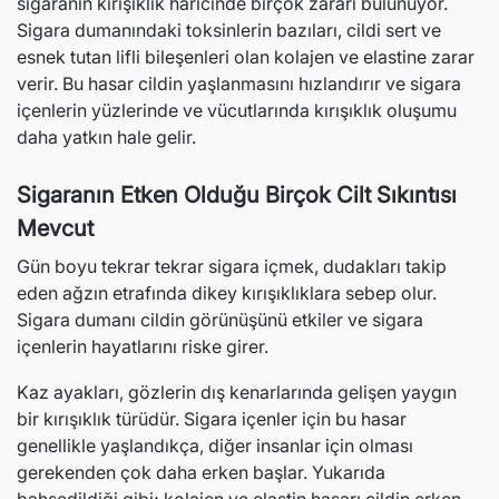
sigaranın kırışıklık haricinde birçok zararı bulunuyor.
t
Normal fiyat
İndirimli fiyat
Normal fiyat
İndirim
Sigara dumanındaki toksinlerin bazıları, cildi sert ve
esnek tutan lifli bileşenleri olan kolajen ve elastine zarar
verir. Bu hasar cildin yaşlanmasını hızlandırır ve sigara
içenlerin yüzlerinde ve vücutlarında kırışıklık oluşumu
daha yatkın hale gelir.
Sigaranın Etken Olduğu Birçok Cilt Sıkıntısı
Mevcut
Gün boyu tekrar tekrar sigara içmek, dudakları takip
eden ağzın etrafında dikey kırışıklıklara sebep olur.
Sigara dumanı cildin görünüşünü etkiler ve sigara
içenlerin hayatlarını riske girer.
Kaz ayakları, gözlerin dış kenarlarında gelişen yaygın
bir kırışıklık türüdür. Sigara içenler için bu hasar
genellikle yaşlandıkça, diğer insanlar için olması
gerekenden çok daha erken başlar. Yukarıda