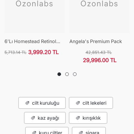
Ozonlabs
Ozonlabs
6'lı Homestead Retinol
Angela's Premium Pack
R0.05% Cilt Bakım Serumu
3,999.20 TL
5,713.14 TL
42,851.43 TL
Normal
İndirimli
Normal
İndirimli
29,996.00 TL
fiyat
fiyat
fiyat
fiyat
cilt kuruluğu
cilt lekeleri
kaz ayağı
kırışıklık
kuru ciltler
sigara